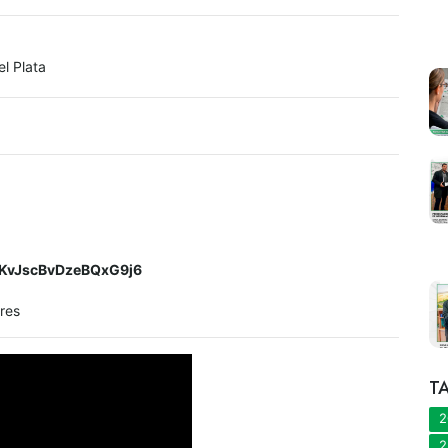
l Plata
e/KvJscBvDzeBQxG9j6
ires
T
2
2