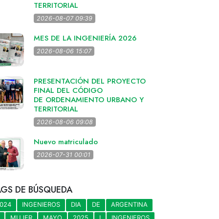
TERRITORIAL
2026-08-07 09:39
MES DE LA INGENIERÍA 2026
2026-08-06 15:07
PRESENTACIÓN DEL PROYECTO
FINAL DEL CÓDIGO
DE ORDENAMIENTO URBANO Y
TERRITORIAL
2026-08-06 09:08
Nuevo matriculado
2026-07-31 00:01
AGS DE BÚSQUEDA
024
INGENIEROS
DIA
DE
ARGENTINA
MUJER
MAYO
2025
I
INGENIEROS