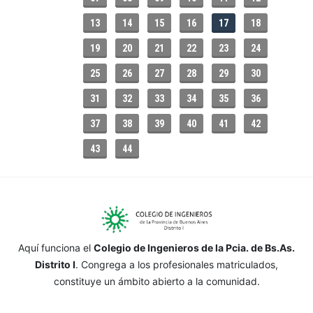
13
14
15
16
17
18
19
20
21
22
23
24
25
26
27
28
29
30
31
32
33
34
35
36
37
38
39
40
41
42
43
44
Aquí funciona el
Colegio de Ingenieros de la Pcia. de Bs.As.
Distrito I
. Congrega a los profesionales matriculados,
constituye un ámbito abierto a la comunidad.