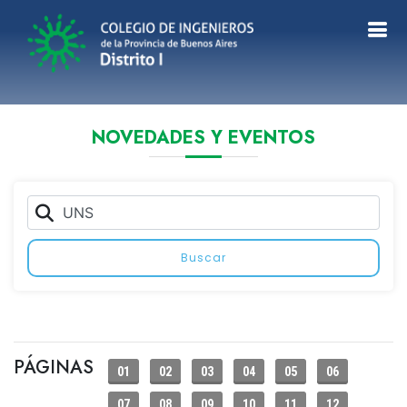
NOVEDADES Y EVENTOS
Buscar
PÁGINAS
01
02
03
04
05
06
07
08
09
10
11
12