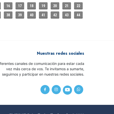
16
17
18
19
20
21
22
38
39
40
41
42
43
44
Nuestras redes sociales
iferentes canales de comunicación para estar cada
vez más cerca de vos. Te invitamos a sumarte,
seguirnos y participar en nuestras redes sociales.