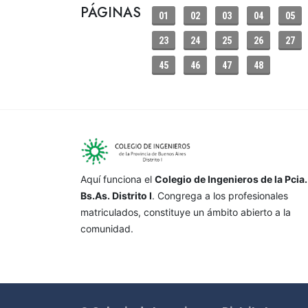
PÁGINAS
01
02
03
04
05
23
24
25
26
27
45
46
47
48
Aquí funciona el
Colegio de Ingenieros de la Pcia.
Bs.As. Distrito I
. Congrega a los profesionales
matriculados, constituye un ámbito abierto a la
comunidad.