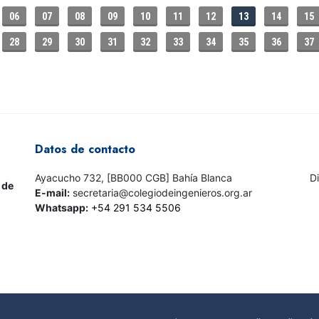
06
07
08
09
10
11
12
13
14
15
28
29
30
31
32
33
34
35
36
37
Datos de contacto
Ayacucho 732, [BB000 CGB] Bahía Blanca
D
 de
E-mail:
secretaria@colegiodeingenieros.org.ar
Whatsapp:
+54 291 534 5506