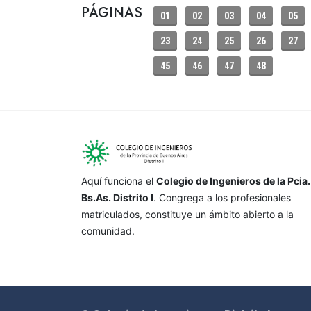
PÁGINAS
01
02
03
04
05
23
24
25
26
27
45
46
47
48
Aquí funciona el
Colegio de Ingenieros de la Pcia.
Bs.As. Distrito I
. Congrega a los profesionales
matriculados, constituye un ámbito abierto a la
comunidad.