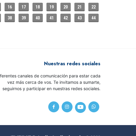
16
17
18
19
20
21
22
38
39
40
41
42
43
44
Nuestras redes sociales
iferentes canales de comunicación para estar cada
vez más cerca de vos. Te invitamos a sumarte,
seguirnos y participar en nuestras redes sociales.