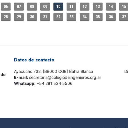
06
07
08
09
10
11
12
13
14
15
28
29
30
31
32
33
34
35
36
37
Datos de contacto
Ayacucho 732, [BB000 CGB] Bahía Blanca
D
 de
E-mail:
secretaria@colegiodeingenieros.org.ar
Whatsapp:
+54 291 534 5506