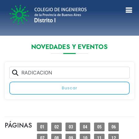
NOVEDADES Y EVENTOS
Buscar
PÁGINAS
01
02
03
04
05
06
07
08
09
10
11
12