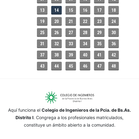
13
14
15
16
17
18
19
20
21
22
23
24
25
26
27
28
29
30
31
32
33
34
35
36
37
38
39
40
41
42
43
44
45
46
47
48
Aquí funciona el
Colegio de Ingenieros de la Pcia. de Bs.As.
Distrito I
. Congrega a los profesionales matriculados,
constituye un ámbito abierto a la comunidad.