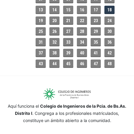
13
14
15
16
17
18
19
20
21
22
23
24
25
26
27
28
29
30
31
32
33
34
35
36
37
38
39
40
41
42
43
44
45
46
47
48
Aquí funciona el
Colegio de Ingenieros de la Pcia. de Bs.As.
Distrito I
. Congrega a los profesionales matriculados,
constituye un ámbito abierto a la comunidad.