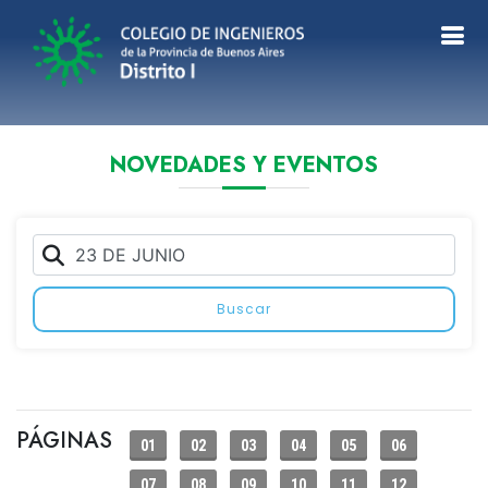
NOVEDADES Y EVENTOS
Buscar
PÁGINAS
01
02
03
04
05
06
07
08
09
10
11
12