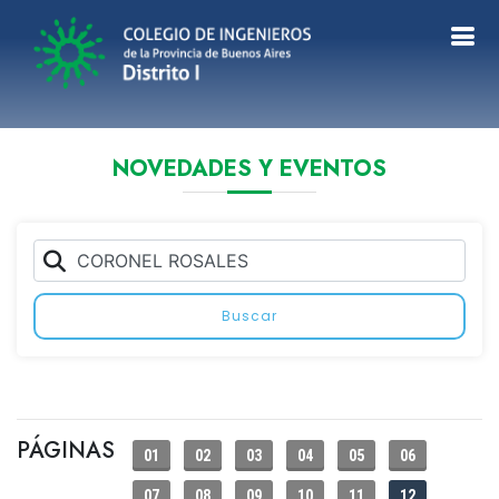
NOVEDADES Y EVENTOS
Buscar
PÁGINAS
01
02
03
04
05
06
07
08
09
10
11
12