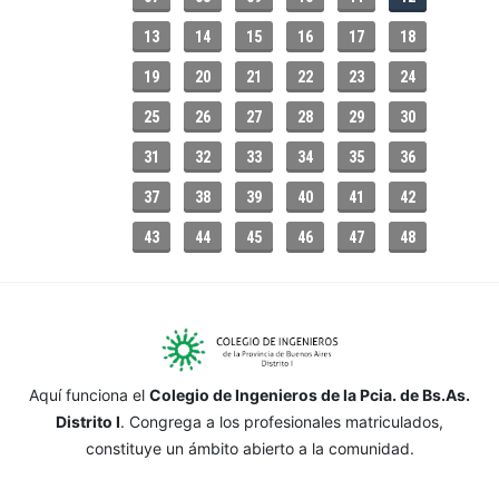
13
14
15
16
17
18
19
20
21
22
23
24
25
26
27
28
29
30
31
32
33
34
35
36
37
38
39
40
41
42
43
44
45
46
47
48
Aquí funciona el
Colegio de Ingenieros de la Pcia. de Bs.As.
Distrito I
. Congrega a los profesionales matriculados,
constituye un ámbito abierto a la comunidad.