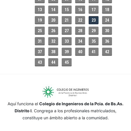
13
14
15
16
17
18
19
20
21
22
23
24
25
26
27
28
29
30
31
32
33
34
35
36
37
38
39
40
41
42
43
44
45
Aquí funciona el
Colegio de Ingenieros de la Pcia. de Bs.As.
Distrito I
. Congrega a los profesionales matriculados,
constituye un ámbito abierto a la comunidad.