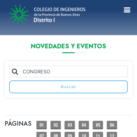
NOVEDADES Y EVENTOS
Buscar
PÁGINAS
01
02
03
04
05
06
07
08
09
10
11
12