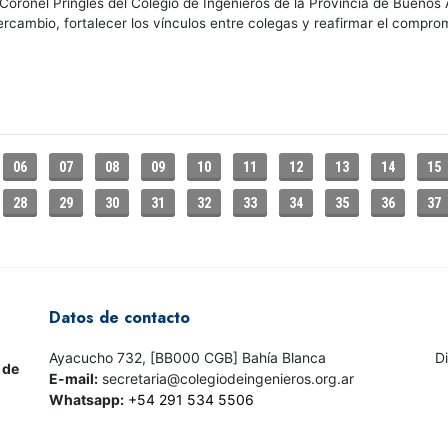
Coronel Pringles del Colegio de Ingenieros de la Provincia de Buenos A
ercambio, fortalecer los vínculos entre colegas y reafirmar el compro
06
07
08
09
10
11
12
13
14
15
28
29
30
31
32
33
34
35
36
37
Datos de contacto
Ayacucho 732, [BB000 CGB] Bahía Blanca
D
 de
E-mail:
secretaria@colegiodeingenieros.org.ar
Whatsapp:
+54 291 534 5506