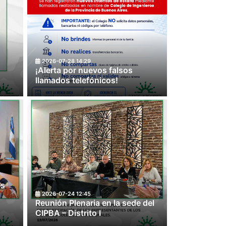
OYECTO FINAL DEL CÓDIGO
2026-07-28 14:29
¡Alerta por nuevos falsos
ANO Y TERRITORIAL
Nuevo matric
llamados telefónicos!
2026-07-31 00:01
es
2026-07-24 12:45
Reunión Plenaria en la sede del
CIPBA – Distrito I