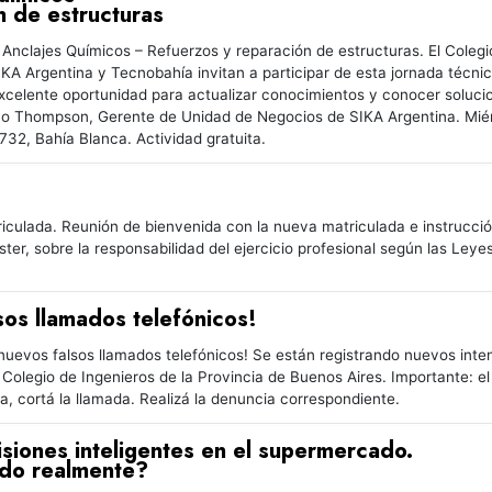
n de estructuras
Anclajes Químicos – Refuerzos y reparación de estructuras. El Colegi
 SIKA Argentina y Tecnobahía invitan a participar de esta jornada técnic
xcelente oportunidad para actualizar conocimientos y conocer solucion
ico Thompson, Gerente de Unidad de Negocios de SIKA Argentina. Miérc
o 732, Bahía Blanca. Actividad gratuita.
culada. Reunión de bienvenida con la nueva matriculada e instrucción p
ster, sobre la responsabilidad del ejercicio profesional según las Leye
sos llamados telefónicos!
 nuevos falsos llamados telefónicos! Se están registrando nuevos int
Colegio de Ingenieros de la Provincia de Buenos Aires. Importante: el
a, cortá la llamada. Realizá la denuncia correspondiente.
isiones inteligentes en el supermercado.
do realmente?