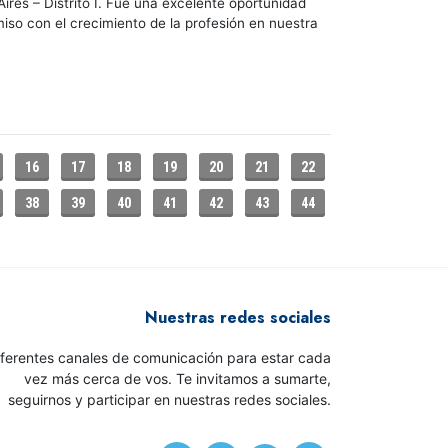
ires – Distrito I. Fue una excelente oportunidad
miso con el crecimiento de la profesión en nuestra
16
17
18
19
20
21
22
38
39
40
41
42
43
44
Nuestras redes sociales
iferentes canales de comunicación para estar cada
vez más cerca de vos. Te invitamos a sumarte,
seguirnos y participar en nuestras redes sociales.