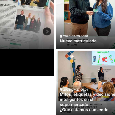
PRESENTACIÓN DEL PR
2026-07-29 00:01
DE ORDENAMIENTO URB
Nueva matriculada
2026-08-06 09:08
2026-07-27 00:01
Mitos, etiquetas y decision
inteligentes en el
supermercado.
¿Qué estamos comiendo
realmente?