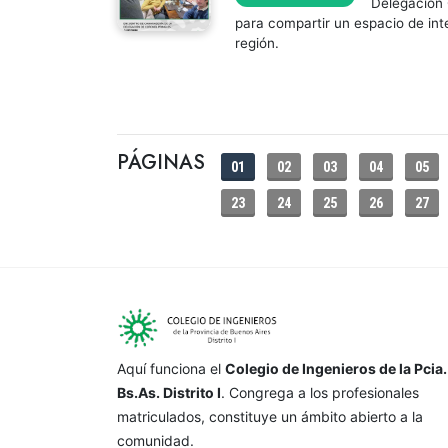
Delegación 
para compartir un espacio de int
región.
PÁGINAS
01
02
03
04
05
23
24
25
26
27
Aquí funciona el
Colegio de Ingenieros de la Pcia.
Bs.As. Distrito I
. Congrega a los profesionales
matriculados, constituye un ámbito abierto a la
comunidad.