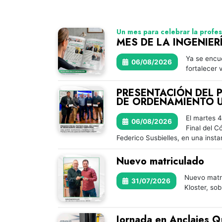
Un mes para celebrar la profes
MES DE LA INGENIER
Ya se encue
06/08/2026
fortalecer 
PRESENTACIÓN DEL 
DE ORDENAMIENTO U
El martes 4
06/08/2026
Final del C
Federico Susbielles, en una insta
Nuevo matriculado
Nuevo matri
31/07/2026
Kloster, sob
Jornada en Anclajes Q