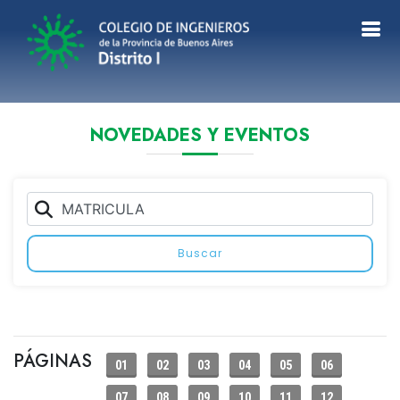
NOVEDADES Y EVENTOS
Buscar
PÁGINAS
01
02
03
04
05
06
07
08
09
10
11
12