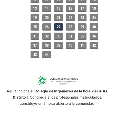
13
14
15
16
17
18
19
20
21
22
23
24
25
26
27
28
29
30
31
32
33
34
35
36
37
38
39
40
41
42
43
44
Aquí funciona el
Colegio de Ingenieros de la Pcia. de Bs.As.
Distrito I
. Congrega a los profesionales matriculados,
constituye un ámbito abierto a la comunidad.