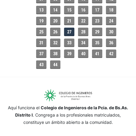
13
14
15
16
17
18
19
20
21
22
23
24
25
26
27
28
29
30
31
32
33
34
35
36
37
38
39
40
41
42
43
44
Aquí funciona el
Colegio de Ingenieros de la Pcia. de Bs.As.
Distrito I
. Congrega a los profesionales matriculados,
constituye un ámbito abierto a la comunidad.