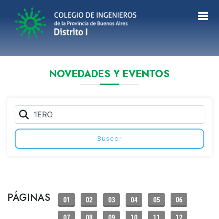
NOVEDADES Y EVENTOS
Buscar
PÁGINAS
01
02
03
04
05
06
07
08
09
10
11
12