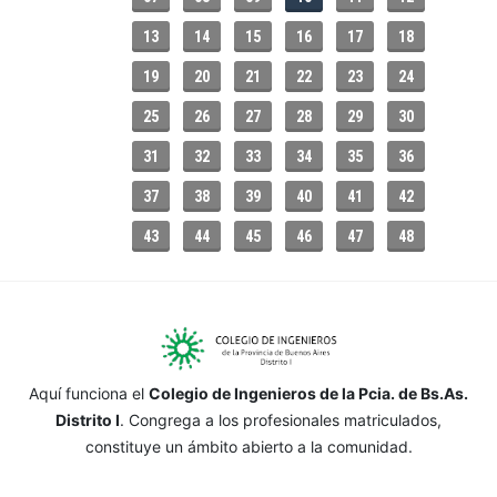
13
14
15
16
17
18
19
20
21
22
23
24
25
26
27
28
29
30
31
32
33
34
35
36
37
38
39
40
41
42
43
44
45
46
47
48
Aquí funciona el
Colegio de Ingenieros de la Pcia. de Bs.As.
Distrito I
. Congrega a los profesionales matriculados,
constituye un ámbito abierto a la comunidad.