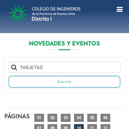
NOVEDADES Y EVENTOS
Buscar
PÁGINAS
01
02
03
04
05
06
07
08
09
10
11
12