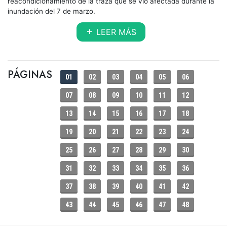
reacondicionamiento de la traza que se vio afectada durante la
inundación del 7 de marzo.
LEER MÁS
PÁGINAS
01
02
03
04
05
06
07
08
09
10
11
12
13
14
15
16
17
18
19
20
21
22
23
24
25
26
27
28
29
30
31
32
33
34
35
36
37
38
39
40
41
42
43
44
45
46
47
48