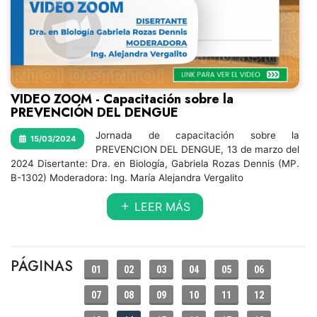
VIDEO ZOOM - Capacitación sobre la
PREVENCIÓN DEL DENGUE
Jornada de capacitación sobre la
15/03/2024
PREVENCION DEL DENGUE, 13 de marzo del
2024 Disertante: Dra. en Biología, Gabriela Rozas Dennis (MP.
B-1302) Moderadora: Ing. María Alejandra Vergalito
LEER MÁS
PÁGINAS
01
02
03
04
05
06
07
08
09
10
11
12