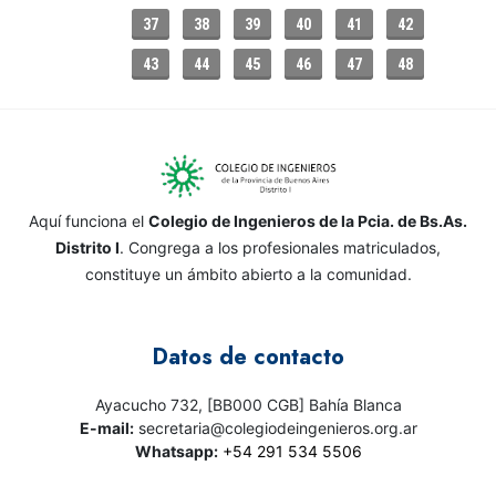
37
38
39
40
41
42
43
44
45
46
47
48
Aquí funciona el
Colegio de Ingenieros de la Pcia. de Bs.As.
Distrito I
. Congrega a los profesionales matriculados,
constituye un ámbito abierto a la comunidad.
Datos de contacto
Ayacucho 732, [BB000 CGB] Bahía Blanca
E-mail:
secretaria@colegiodeingenieros.org.ar
Whatsapp:
+54 291 534 5506