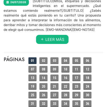
[SUBTITULO]Mitos, etiquetas y decisiones
24/07/2026
inteligentes en el supermercado. ¿Qué
estamos comiendo realmente?[/SUBTITULO] ¿Sabés
realmente qué estás poniendo en tu carrito? Una propuesta
para aprender a interpretar la información de los alimentos,
derribar mitos y tomar decisiones más conscientes al momento
de elegir qué consumimos. [EMO-MANZANA][EMO-NOTAS]
LEER MÁS
PÁGINAS
01
02
03
04
05
06
07
08
09
10
11
12
13
14
15
16
17
18
19
20
21
22
23
24
25
26
27
28
29
30
31
32
33
34
35
36