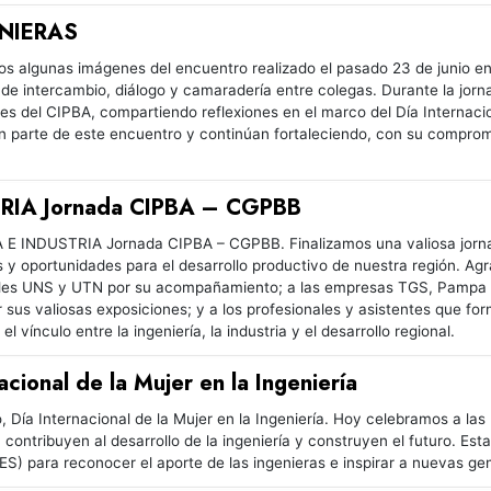
NIERAS
 algunas imágenes del encuentro realizado el pasado 23 de junio en n
de intercambio, diálogo y camaradería entre colegas. Durante la jor
les del CIPBA, compartiendo reflexiones en el marco del Día Internaci
n parte de este encuentro y continúan fortaleciendo, con su compromi
RIA Jornada CIPBA – CGPBB
 E INDUSTRIA Jornada CIPBA – CGPBB. Finalizamos una valiosa jornad
os y oportunidades para el desarrollo productivo de nuestra región. 
ades UNS y UTN por su acompañamiento; a las empresas TGS, Pampa En
 sus valiosas exposiciones; y a los profesionales y asistentes que fo
l vínculo entre la ingeniería, la industria y el desarrollo regional.
acional de la Mujer en la Ingeniería
, Día Internacional de la Mujer en la Ingeniería. Hoy celebramos a la
 contribuyen al desarrollo de la ingeniería y construyen el futuro. E
) para reconocer el aporte de las ingenieras e inspirar a nuevas ge