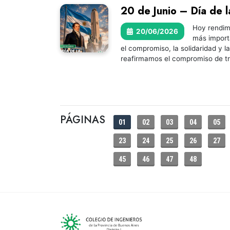
20 de Junio – Día de 
Hoy rendim
20/06/2026
más importa
el compromiso, la solidaridad y 
reafirmamos el compromiso de tr
PÁGINAS
01
02
03
04
05
23
24
25
26
27
45
46
47
48