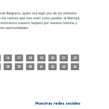
el Belgrano, quien nos legó uno de los símbolos
los valores que nos unen como pueblo: la libertad,
 renovamos nuestro respeto por nuestra historia y
res oportunidades.
16
17
18
19
20
21
22
38
39
40
41
42
43
44
Nuestras redes sociales