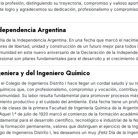
 la profesión, distinguiendo su trayectoria, compromiso y valioso aporte
e logro y agradecemos su dedicación, profesionalismo y compromiso a
Independencia Argentina
 Día de la Independencia Argentina. En una fecha que marcó el naci
ores de libertad, unidad y construcción de un futuro mejor para todos 
comunidad en este nuevo aniversario de la Declaración de la Independen
ional son pilares fundamentales para el desarrollo y el crecimiento de
ngeniera y del Ingeniero Químico
 el Colegio de Ingenieros Distrito I hace llegar un cordial saludo y su
químicos que, con profesionalismo, compromiso y vocación, contribuyen 
 comunidad. Su labor resulta fundamental para promover procesos más 
iento productivo y el cuidado del ambiente. Esta fecha tiene un profund
de clases de la primera Facultad de Ingeniería Química de la Argenti
 Aquel 1.º de julio de 1920 marcó el comienzo de la formación académi
damental para el desarrollo científico, tecnológico e industrial de la
y la formación permanente, valores que distinguen el ejercicio de la In
io de Ingenieros Distrito I, les deseamos un muy ¡Feliz Día de la Inge