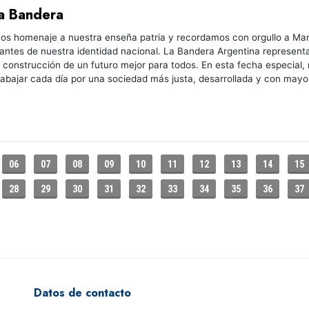
la Bandera
os homenaje a nuestra enseña patria y recordamos con orgullo a Manu
ntes de nuestra identidad nacional. La Bandera Argentina representa 
la construcción de un futuro mejor para todos. En esta fecha especial,
abajar cada día por una sociedad más justa, desarrollada y con mayo
06
07
08
09
10
11
12
13
14
15
28
29
30
31
32
33
34
35
36
37
Datos de contacto