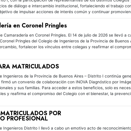
trito I, con la participación de representantes de los distintos Colegio
s de diálogo e intercambio institucional, fortaleciendo el trabajo conj
objetivo de impulsar acciones de interés común y continuar promovien
ría en Coronel Pringles
e Camaradería en Coronel Pringles. El 14 de julio de 2026 se llevó a 
Coronel Pringles del Colegio de Ingenieros de la Provincia de Buenos A
ercambio, fortalecer los vínculos entre colegas y reafirmar el compro
ARA MATRICULADOS
de Ingenieros de la Provincia de Buenos Aires – Distrito I continúa ge
se firmó un convenio de colaboración con INOVA Diagnóstico por Imáge
sionales y sus familias. Para acceder a estos beneficios, solo es necesa
onales y reafirma el compromiso del Colegio con el bienestar, la prev
 MATRICULADOS POR
IO PROFESIONAL
de Ingenieros Distrito I llevó a cabo un emotivo acto de reconocimien