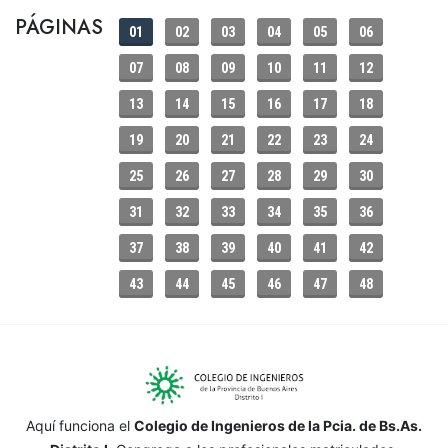
PÁGINAS
01
02
03
04
05
06
07
08
09
10
11
12
13
14
15
16
17
18
19
20
21
22
23
24
25
26
27
28
29
30
31
32
33
34
35
36
37
38
39
40
41
42
43
44
45
46
47
48
Aquí funciona el
Colegio de Ingenieros de la Pcia. de Bs.As.